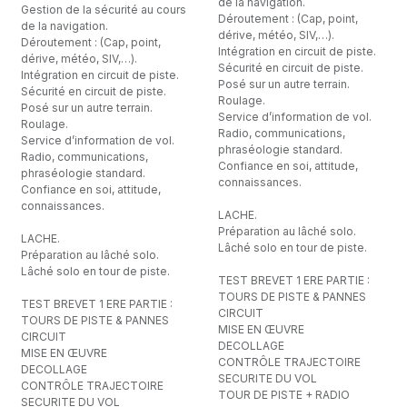
de la navigation.
Gestion de la sécurité au cours
Déroutement : (Cap, point,
de la navigation.
dérive, météo, SIV,…).
Déroutement : (Cap, point,
Intégration en circuit de piste.
dérive, météo, SIV,…).
Sécurité en circuit de piste.
Intégration en circuit de piste.
Posé sur un autre terrain.
Sécurité en circuit de piste.
Roulage.
Posé sur un autre terrain.
Service d’information de vol.
Roulage.
Radio, communications,
Service d’information de vol.
phraséologie standard.
Radio, communications,
Confiance en soi, attitude,
phraséologie standard.
connaissances.
Confiance en soi, attitude,
connaissances.
LACHE.
Préparation au lâché solo.
LACHE.
Lâché solo en tour de piste.
Préparation au lâché solo.
Lâché solo en tour de piste.
TEST BREVET 1 ERE PARTIE :
TOURS DE PISTE & PANNES
TEST BREVET 1 ERE PARTIE :
CIRCUIT
TOURS DE PISTE & PANNES
MISE EN ŒUVRE
CIRCUIT
DECOLLAGE
MISE EN ŒUVRE
CONTRÔLE TRAJECTOIRE
DECOLLAGE
SECURITE DU VOL
CONTRÔLE TRAJECTOIRE
TOUR DE PISTE + RADIO
SECURITE DU VOL