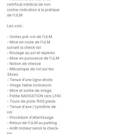
certificat médical de non
contre-indication à la pratique
de l'ULM
Les vols :
- Visites pré-vol de l'ULM
- Mise en route de l'ULM
suivant la check list
- Roulage au sol et repères
- Mise en puissance de l'ULM
- Notion de vitesse
- Mécanique de vol sur les
3Axes
- Tenue d'une ligne droite
- Virage faible inclinaison
- Mise et sortie de virage
- Petite NAVIGATION vers LFAV
- Tours de piste 1500 pieds
- Tenue d'axe / symétrie de
vol
- Procédure d'atterrissage
- Retour de l'ULM au parking
- Arrêt moteur selon la check-
list