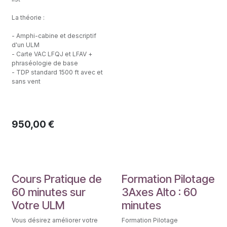
La théorie :
- Amphi-cabine et descriptif
d'un ULM
- Carte VAC LFQJ et LFAV +
phraséologie de base
- TDP standard 1500 ft avec et
sans vent
950,00
€
Fomation Pilote
Fomation Pilote
Cours Pratique de
Formation Pilotage
60 minutes sur
3Axes Alto : 60
Votre ULM
minutes
Vous désirez améliorer votre
Formation Pilotage