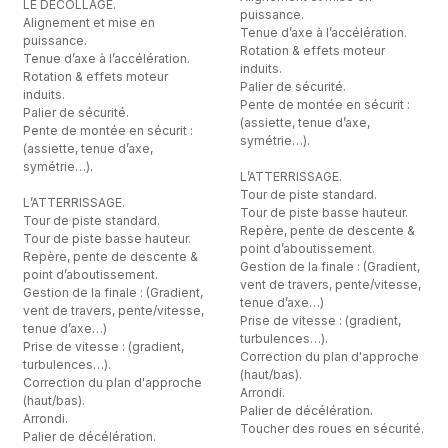
LE DECOLLAGE.
puissance.
Alignement et mise en
Tenue d’axe à l’accélération.
puissance.
Rotation & effets moteur
Tenue d’axe à l’accélération.
induits.
Rotation & effets moteur
Palier de sécurité.
induits.
Pente de montée en sécurit :
Palier de sécurité.
(assiette, tenue d’axe,
Pente de montée en sécurit :
symétrie…).
(assiette, tenue d’axe,
symétrie…).
L’ATTERRISSAGE.
Tour de piste standard.
L’ATTERRISSAGE.
Tour de piste basse hauteur.
Tour de piste standard.
Repère, pente de descente &
Tour de piste basse hauteur.
point d’aboutissement.
Repère, pente de descente &
Gestion de la finale : (Gradient,
point d’aboutissement.
vent de travers, pente/vitesse,
Gestion de la finale : (Gradient,
tenue d’axe…)
vent de travers, pente/vitesse,
Prise de vitesse : (gradient,
tenue d’axe…)
turbulences…).
Prise de vitesse : (gradient,
Correction du plan d'approche
turbulences…).
(haut/bas).
Correction du plan d'approche
Arrondi.
(haut/bas).
Palier de décélération.
Arrondi.
Toucher des roues en sécurité.
Palier de décélération.