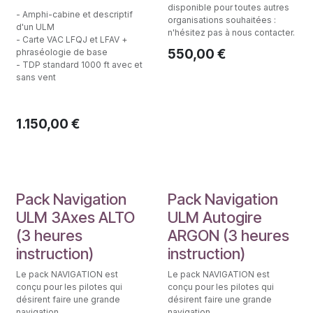
disponible pour toutes autres
- Amphi-cabine et descriptif
organisations souhaitées :
d'un ULM
n'hésitez pas à nous contacter.
- Carte VAC LFQJ et LFAV +
550,00
€
phraséologie de base
- TDP standard 1000 ft avec et
sans vent
1.150,00
€
Initiation au pilotage
Initiation au pilotage
Pack Navigation
Pack Navigation
ULM 3Axes ALTO
ULM Autogire
(3 heures
ARGON (3 heures
instruction)
instruction)
Le pack NAVIGATION est
Le pack NAVIGATION est
conçu pour les pilotes qui
conçu pour les pilotes qui
désirent faire une grande
désirent faire une grande
navigation.
navigation.