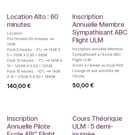
Location
1 an Membre
Location Alto : 60
Inscription
minutes
Annuelle Membre
Sympathisant ABC
Location
Flight ULM
Prix Horaire 60 minutes ==>
140€
Inscription annuelle Membre
Pack 5 heures : -5% ==> 140€ X
Sympathisant à l'école ABC
5 = 700€ X 0,95 = 665€
Flight ULM
Pack 10 heures : -7% ==> 140€ X
Accès à l'année au local Pilot
10 = 1400€ X 0.93 = 1302€
Lounge et aux activités de
Pack 15 heures : -10% ==> 140€
l'école.
X 15 = 2100€ X 0.90 = 1890€
50,00
€
140,00
€
1 an Pilote
Théorie Pilote ULM
Inscription
Cours Théorique
Annuelle Pilote
ULM : 5 demi-
Ecole ABC Flight
journée