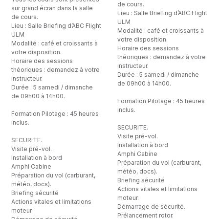
de cours.
sur grand écran dans la salle
Lieu : Salle Briefing d’ABC Flight
de cours.
ULM
Lieu : Salle Briefing d’ABC Flight
Modalité : café et croissants à
ULM
votre disposition.
Modalité : café et croissants à
Horaire des sessions
votre disposition.
théoriques : demandez à votre
Horaire des sessions
instructeur.
théoriques : demandez à votre
Durée : 5 samedi / dimanche
instructeur.
de 09h00 à 14h00.
Durée : 5 samedi / dimanche
de 09h00 à 14h00.
Formation Pilotage : 45 heures
inclus.
Formation Pilotage : 45 heures
inclus.
SECURITE.
Visite pré-vol.
SECURITE.
Installation à bord
Visite pré-vol.
Amphi Cabine
Installation à bord
Préparation du vol (carburant,
Amphi Cabine
météo, docs).
Préparation du vol (carburant,
Briefing sécurité
météo, docs).
Actions vitales et limitations
Briefing sécurité
moteur.
Actions vitales et limitations
Démarrage de sécurité.
moteur.
Prélancement rotor.