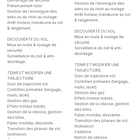
Démarrage de sécurité.
Gestion de l'envergure des
Prélancement rotor.
ailes ou du rotor au roulage.
Gestion de l'envergure des
Arrêt moteur, manœuvre au sol
ailes ou du rotor au roulage.
& rangement.
Arrêt moteur, manœuvre au sol
& rangement.
DECOUVERTE DU VOL.
Mise en route & roulage de
DECOUVERTE DU VOL.
sécurité.
Mise en route & roulage de
Surveillance du ciel & anti-
sécurité.
abordage.
Surveillance du ciel & anti-
abordage.
TENIR ET MODIFIER UNE
TRAJECTOIRE.
TENIR ET MODIFIER UNE
Suivi de trajectoire sol.
TRAJECTOIRE.
Contrôles primaires (tangage,
Suivi de trajectoire sol.
roulis, lacet).
Contrôles primaires (tangage,
Gestion des gaz.
roulis, lacet).
Effets moteur induits.
Gestion des gaz.
Gestion de la vitesse, gestion
Effets moteur induits.
des trims.
Gestion de la vitesse, gestion
Palier, montée, descente.
des trims.
Transition des phases de vol.
Palier, montée, descente.
Inclinaison.
Transition des phases de vol.
Cadence.
Inclinaison.
Notion de vitesse.