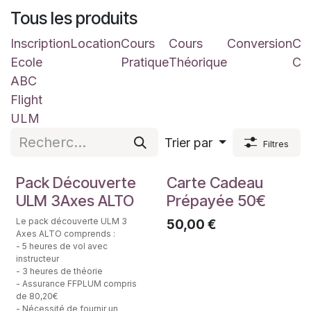
Tous les produits
Inscription
Location
Cours
Cours
Conversion
Car
Ecole
Pratique
Théorique
Ca
ABC
Flight
ULM
Trier par
Filtres
Initiation au pilotage
Pack Découverte
Carte Cadeau
ULM 3Axes ALTO
Prépayée 50€
Le pack découverte ULM 3
50,00
€
Axes ALTO comprends :
- 5 heures de vol avec
instructeur
- 3 heures de théorie
- Assurance FFPLUM compris
de 80,20€
- Nécessité de fournir un