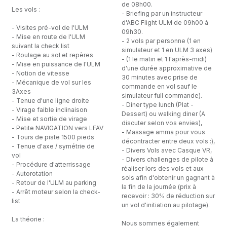
de 08h00.
Les vols :
- Briefing par un instructeur
d'ABC Flight ULM de 09h00 à
- Visites pré-vol de l'ULM
09h30.
- Mise en route de l'ULM
- 2 vols par personne (1 en
suivant la check list
simulateur et 1 en ULM 3 axes)
- Roulage au sol et repères
- (1 le matin et 1 l'après-midi)
- Mise en puissance de l'ULM
d'une durée approximative de
- Notion de vitesse
30 minutes avec prise de
- Mécanique de vol sur les
commande en vol sauf le
3Axes
simulateur full commande).
- Tenue d'une ligne droite
- Diner type lunch (Plat -
- Virage faible inclinaison
Dessert) ou walking diner (A
- Mise et sortie de virage
discuter selon vos envies),
- Petite NAVIGATION vers LFAV
- Massage amma pour vous
- Tours de piste 1500 pieds
décontracter entre deux vols :),
- Tenue d'axe / symétrie de
- Divers Vols avec Casque VR,
vol
- Divers challenges de pilote à
- Procédure d'atterrissage
réaliser lors des vols et aux
- Autorotation
sols afin d'obtenir un gagnant à
- Retour de l'ULM au parking
la fin de la journée (prix à
- Arrêt moteur selon la check-
recevoir : 30% de réduction sur
list
un vol d'initiation au pilotage).
La théorie :
Nous sommes également