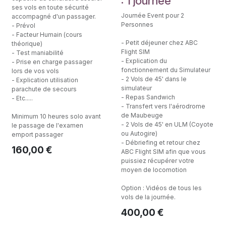
: 1 journée
ses vols en toute sécurité
Journée Event pour 2
accompagné d'un passager.
Personnes
- Prévol
- Facteur Humain (cours
- Petit déjeuner chez ABC
théorique)
Flight SIM
- Test maniabilité
- Explication du
- Prise en charge passager
fonctionnement du Simulateur
lors de vos vols
- 2 Vols de 45' dans le
- Explication utilisation
simulateur
parachute de secours
- Repas Sandwich
- Etc.....
- Transfert vers l'aérodrome
de Maubeuge
Minimum 10 heures solo avant
- 2 Vols de 45' en ULM (Coyote
le passage de l'examen
ou Autogire)
emport passager
- Débriefing et retour chez
160,00
€
ABC Flight SIM afin que vous
puissiez récupérer votre
moyen de locomotion
Option : Vidéos de tous les
vols de la journée.
400,00
€