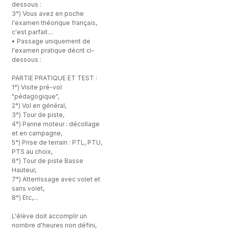
dessous :
3°) Vous avez en poche
l'examen théorique français,
c'est parfait....
• Passage uniquement de
l'examen pratique décrit ci-
dessous :
PARTIE PRATIQUE ET TEST :
1°) Visite pré-vol
"pédagogique",
2°) Vol en général,
3°) Tour de piste,
4°) Panne moteur : décollage
et en campagne,
5°) Prise de terrain : PTL, PTU,
PTS au choix,
6°) Tour de piste Basse
Hauteur,
7°) Atterrissage avec volet et
sans volet,
8°) Etc,...
L'élève doit accomplir un
nombre d'heures non défini,