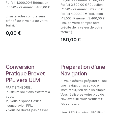
-10,00% Paiement 2.700,00 €
Forfait 4.000,00 € Réduction
Forfait 3.500,00 € Réduction
-13,50% Paiement 3.460,00 €
-11,50% Paiement 3.097,50 €
Forfait 4.000,00 € Réduction
Ensuite votre compte sera
-13,50% Paiement 3.460,00 €
crédité de la valeur de votre
Ensuite votre compte sera
forfait :)
crédité de la valeur de votre
forfait :)
0,00
€
180,00
€
Théorie Pilote ULM
Conversion
Préparation d'une
Pratique Brevet
Navigation
PPL vers ULM
Si vous désirez préparer au sol
une navigation avec votre
PARTIE THEORIE :
instructeur, rien de plus simple.
Plusieurs solutions s'offrent à
Vous réaliserez votre bloc de
vous.
NAV avec lui, vous vérifierez
1°) Vous disposez d'une
les zones,....
licence avion PPL,
• Vous ne devez pas passer
Lieu : LFQJ ou chez ABC Flight