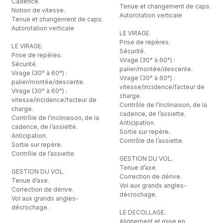
Cadence.
Tenue et changement de caps.
Notion de vitesse.
Autorotation verticale
Tenue et changement de caps.
Autorotation verticale
LE VIRAGE.
Prise de repères.
LE VIRAGE.
Sécurité.
Prise de repères.
Virage (30° à 60°) :
Sécurité.
palier/montée/descente.
Virage (30° à 60°) :
Virage (30° à 60°) :
palier/montée/descente.
vitesse/incidence/facteur de
Virage (30° à 60°) :
charge.
vitesse/incidence/facteur de
Contrôle de l’inclinaison, de la
charge.
cadence, de l’assiette.
Contrôle de l’inclinaison, de la
Anticipation.
cadence, de l’assiette.
Sortie sur repère.
Anticipation.
Contrôle de l’assiette.
Sortie sur repère.
Contrôle de l’assiette.
GESTION DU VOL.
Tenue d’axe.
GESTION DU VOL.
Correction de dérive.
Tenue d’axe.
Vol aux grands angles-
Correction de dérive.
décrochage.
Vol aux grands angles-
décrochage.
LE DECOLLAGE.
Alignement et mise en