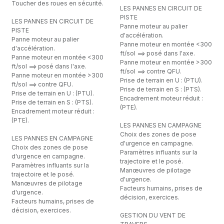
Toucher des roues en sécurité.
LES PANNES EN CIRCUIT DE
PISTE
LES PANNES EN CIRCUIT DE
Panne moteur au palier
PISTE
d'accélération.
Panne moteur au palier
Panne moteur en montée <300
d'accélération.
ft/sol ==> posé dans l'axe.
Panne moteur en montée <300
Panne moteur en montée >300
ft/sol ==> posé dans l'axe.
ft/sol ==> contre QFU.
Panne moteur en montée >300
Prise de terrain en U : (PTU).
ft/sol ==> contre QFU.
Prise de terrain en S : (PTS).
Prise de terrain en U : (PTU).
Encadrement moteur réduit :
Prise de terrain en S : (PTS).
(PTE).
Encadrement moteur réduit :
(PTE).
LES PANNES EN CAMPAGNE
Choix des zones de pose
LES PANNES EN CAMPAGNE
d'urgence en campagne.
Choix des zones de pose
Paramètres influants sur la
d'urgence en campagne.
trajectoire et le posé.
Paramètres influants sur la
Manœuvres de pilotage
trajectoire et le posé.
d'urgence.
Manœuvres de pilotage
Facteurs humains, prises de
d'urgence.
décision, exercices.
Facteurs humains, prises de
décision, exercices.
GESTION DU VENT DE