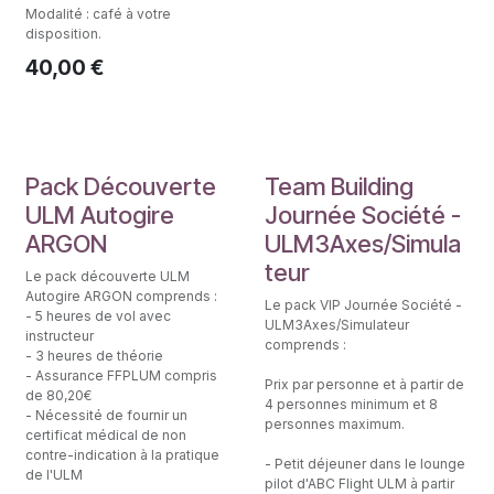
Modalité : café à votre
disposition.
40,00
€
Initiation au pilotage
PACK VIP SOCIETE
Pack Découverte
Team Building
ULM Autogire
Journée Société -
ARGON
ULM3Axes/Simula
teur
Le pack découverte ULM
Autogire ARGON comprends :
Le pack VIP Journée Société -
- 5 heures de vol avec
ULM3Axes/Simulateur
instructeur
comprends :
- 3 heures de théorie
- Assurance FFPLUM compris
Prix par personne et à partir de
de 80,20€
4 personnes minimum et 8
- Nécessité de fournir un
personnes maximum.
certificat médical de non
contre-indication à la pratique
- Petit déjeuner dans le lounge
de l'ULM
pilot d'ABC Flight ULM à partir