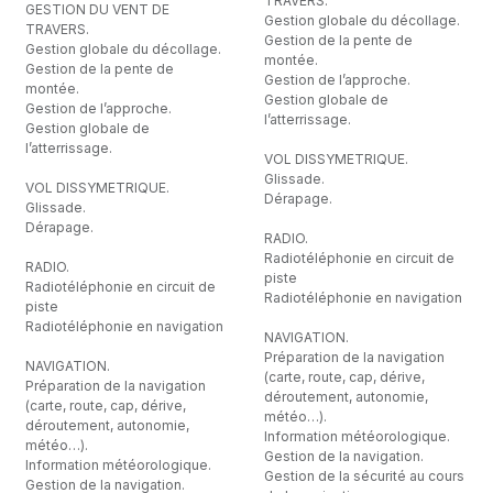
TRAVERS.
GESTION DU VENT DE
Gestion globale du décollage.
TRAVERS.
Gestion de la pente de
Gestion globale du décollage.
montée.
Gestion de la pente de
Gestion de l’approche.
montée.
Gestion globale de
Gestion de l’approche.
l’atterrissage.
Gestion globale de
l’atterrissage.
VOL DISSYMETRIQUE.
Glissade.
VOL DISSYMETRIQUE.
Dérapage.
Glissade.
Dérapage.
RADIO.
Radiotéléphonie en circuit de
RADIO.
piste
Radiotéléphonie en circuit de
Radiotéléphonie en navigation
piste
Radiotéléphonie en navigation
NAVIGATION.
Préparation de la navigation
NAVIGATION.
(carte, route, cap, dérive,
Préparation de la navigation
déroutement, autonomie,
(carte, route, cap, dérive,
météo…).
déroutement, autonomie,
Information météorologique.
météo…).
Gestion de la navigation.
Information météorologique.
Gestion de la sécurité au cours
Gestion de la navigation.