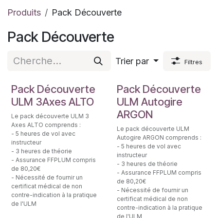
Produits
Pack Découverte
Pack Découverte
Trier par
Filtres
Initiation au pilotage
Initiation au pilotage
Pack Découverte
Pack Découverte
ULM 3Axes ALTO
ULM Autogire
ARGON
Le pack découverte ULM 3
Axes ALTO comprends :
Le pack découverte ULM
- 5 heures de vol avec
Autogire ARGON comprends :
instructeur
- 5 heures de vol avec
- 3 heures de théorie
instructeur
- Assurance FFPLUM compris
- 3 heures de théorie
de 80,20€
- Assurance FFPLUM compris
- Nécessité de fournir un
de 80,20€
certificat médical de non
- Nécessité de fournir un
contre-indication à la pratique
certificat médical de non
de l'ULM
contre-indication à la pratique
de l'ULM