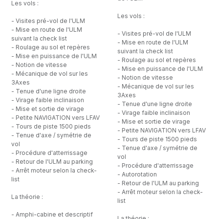
Les vols :
Les vols :
- Visites pré-vol de l'ULM
- Mise en route de l'ULM
- Visites pré-vol de l'ULM
suivant la check list
- Mise en route de l'ULM
- Roulage au sol et repères
suivant la check list
- Mise en puissance de l'ULM
- Roulage au sol et repères
- Notion de vitesse
- Mise en puissance de l'ULM
- Mécanique de vol sur les
- Notion de vitesse
3Axes
- Mécanique de vol sur les
- Tenue d'une ligne droite
3Axes
- Virage faible inclinaison
- Tenue d'une ligne droite
- Mise et sortie de virage
- Virage faible inclinaison
- Petite NAVIGATION vers LFAV
- Mise et sortie de virage
- Tours de piste 1500 pieds
- Petite NAVIGATION vers LFAV
- Tenue d'axe / symétrie de
- Tours de piste 1500 pieds
vol
- Tenue d'axe / symétrie de
- Procédure d'atterrissage
vol
- Retour de l'ULM au parking
- Procédure d'atterrissage
- Arrêt moteur selon la check-
- Autorotation
list
- Retour de l'ULM au parking
- Arrêt moteur selon la check-
La théorie :
list
- Amphi-cabine et descriptif
La théorie :