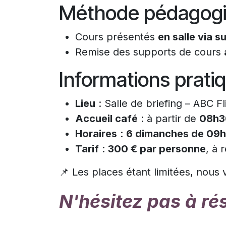
Méthode pédagog
Cours présentés
en salle via 
Remise des supports de cours
Informations prati
Lieu
: Salle de briefing – ABC
Accueil café
: à partir de
08h3
Horaires
:
6 dimanches de 09h
Tarif
:
300 € par personne
, à 
📌 Les places étant limitées, nous 
N'hésitez pas à ré