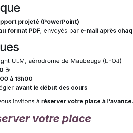
ique
support projeté (PowerPoint)
au format PDF
, envoyés par
e-mail après cha
ques
 Flight ULM, aérodrome de Maubeuge (LFQJ)
0
☕
00 à 13h00
régler
avant le début des cours
vous invitons à
réserver votre place à l’avance
server votre place