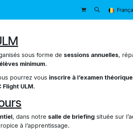
licitaire
Boutique
Nos locaux
Nos ma
França
 ULM
ganisés sous forme de
sessions annuelles
, rép
4 élèves minimum
.
vous pourrez vous
inscrire à l’examen théoriq
 Flight ULM
.
ours
ntiel
, dans notre
salle de briefing
située sur l
opice à l’apprentissage.