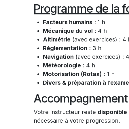
Programme de la f
Facteurs humains
: 1 h
Mécanique du vol
: 4 h
Altimétrie
(avec exercices) : 4 
Réglementation
: 3 h
Navigation
(avec exercices) : 4
Météorologie
: 4 h
Motorisation (Rotax)
: 1 h
Divers & préparation à l’exam
Accompagnement 
Votre instructeur reste
disponible
nécessaire à votre progression.