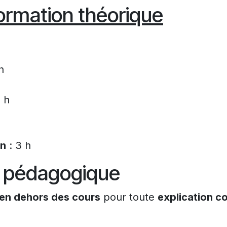
ormation théorique
h
 h
en
: 3 h
pédagogique
 en dehors des cours
pour toute
explication c