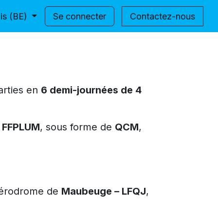
chines volantes
is (BE)
Se connecter
Location d'emplacement ULM
Contactez-nous
arties en
6 demi-journées de 4
ue FFPLUM
, sous forme de
QCM
,
’aérodrome de
Maubeuge – LFQJ
,