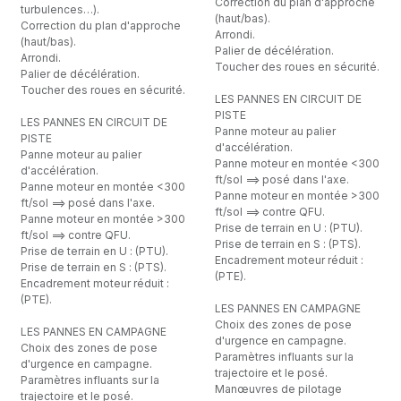
Correction du plan d'approche
turbulences…).
(haut/bas).
Correction du plan d'approche
Arrondi.
(haut/bas).
Palier de décélération.
Arrondi.
Toucher des roues en sécurité.
Palier de décélération.
Toucher des roues en sécurité.
LES PANNES EN CIRCUIT DE
PISTE
LES PANNES EN CIRCUIT DE
Panne moteur au palier
PISTE
d'accélération.
Panne moteur au palier
Panne moteur en montée <300
d'accélération.
ft/sol ==> posé dans l'axe.
Panne moteur en montée <300
Panne moteur en montée >300
ft/sol ==> posé dans l'axe.
ft/sol ==> contre QFU.
Panne moteur en montée >300
Prise de terrain en U : (PTU).
ft/sol ==> contre QFU.
Prise de terrain en S : (PTS).
Prise de terrain en U : (PTU).
Encadrement moteur réduit :
Prise de terrain en S : (PTS).
(PTE).
Encadrement moteur réduit :
(PTE).
LES PANNES EN CAMPAGNE
Choix des zones de pose
LES PANNES EN CAMPAGNE
d'urgence en campagne.
Choix des zones de pose
Paramètres influants sur la
d'urgence en campagne.
trajectoire et le posé.
Paramètres influants sur la
Manœuvres de pilotage
trajectoire et le posé.