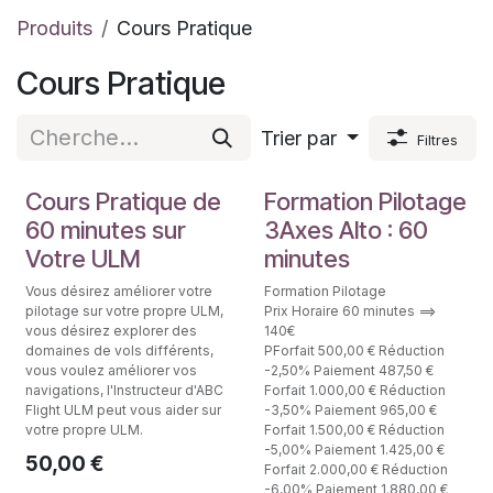
Produits
Cours Pratique
Cours Pratique
Trier par
Filtres
Fomation Pilote
Fomation Pilote
Cours Pratique de
Formation Pilotage
60 minutes sur
3Axes Alto : 60
Votre ULM
minutes
Vous désirez améliorer votre
Formation Pilotage
pilotage sur votre propre ULM,
Prix Horaire 60 minutes ==>
vous désirez explorer des
140€
domaines de vols différents,
PForfait 500,00 € Réduction
vous voulez améliorer vos
-2,50% Paiement 487,50 €
navigations, l'Instructeur d'ABC
Forfait 1.000,00 € Réduction
Flight ULM peut vous aider sur
-3,50% Paiement 965,00 €
votre propre ULM.
Forfait 1.500,00 € Réduction
-5,00% Paiement 1.425,00 €
50,00
€
Forfait 2.000,00 € Réduction
-6,00% Paiement 1.880,00 €