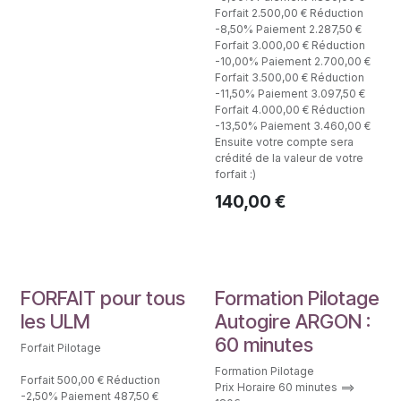
Forfait 2.500,00 € Réduction
-8,50% Paiement 2.287,50 €
Forfait 3.000,00 € Réduction
-10,00% Paiement 2.700,00 €
Forfait 3.500,00 € Réduction
-11,50% Paiement 3.097,50 €
Forfait 4.000,00 € Réduction
-13,50% Paiement 3.460,00 €
Ensuite votre compte sera
crédité de la valeur de votre
forfait :)
140,00
€
Forfaits Formation
Fomation Pilote
FORFAIT pour tous
Formation Pilotage
les ULM
Autogire ARGON :
60 minutes
Forfait Pilotage
Formation Pilotage
Forfait 500,00 € Réduction
Prix Horaire 60 minutes ==>
-2,50% Paiement 487,50 €