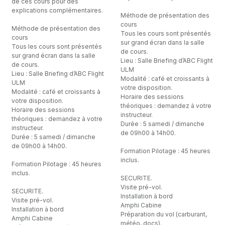
de ces cours pour des
explications complémentaires.
Méthode de présentation des
cours
Méthode de présentation des
Tous les cours sont présentés
cours
sur grand écran dans la salle
Tous les cours sont présentés
de cours.
sur grand écran dans la salle
Lieu : Salle Briefing d’ABC Flight
de cours.
ULM
Lieu : Salle Briefing d’ABC Flight
Modalité : café et croissants à
ULM
votre disposition.
Modalité : café et croissants à
Horaire des sessions
votre disposition.
théoriques : demandez à votre
Horaire des sessions
instructeur.
théoriques : demandez à votre
Durée : 5 samedi / dimanche
instructeur.
de 09h00 à 14h00.
Durée : 5 samedi / dimanche
de 09h00 à 14h00.
Formation Pilotage : 45 heures
inclus.
Formation Pilotage : 45 heures
inclus.
SECURITE.
Visite pré-vol.
SECURITE.
Installation à bord
Visite pré-vol.
Amphi Cabine
Installation à bord
Préparation du vol (carburant,
Amphi Cabine
météo, docs).