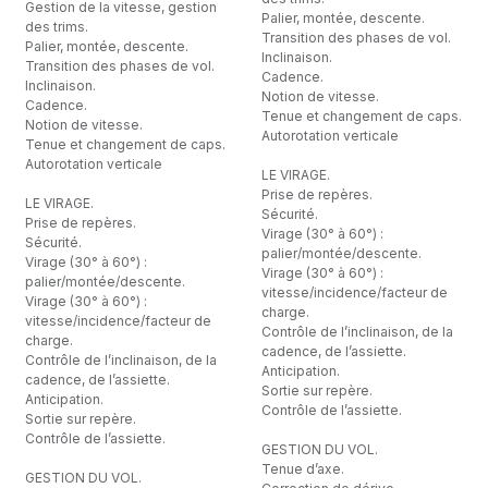
Gestion de la vitesse, gestion
Palier, montée, descente.
des trims.
Transition des phases de vol.
Palier, montée, descente.
Inclinaison.
Transition des phases de vol.
Cadence.
Inclinaison.
Notion de vitesse.
Cadence.
Tenue et changement de caps.
Notion de vitesse.
Autorotation verticale
Tenue et changement de caps.
Autorotation verticale
LE VIRAGE.
Prise de repères.
LE VIRAGE.
Sécurité.
Prise de repères.
Virage (30° à 60°) :
Sécurité.
palier/montée/descente.
Virage (30° à 60°) :
Virage (30° à 60°) :
palier/montée/descente.
vitesse/incidence/facteur de
Virage (30° à 60°) :
charge.
vitesse/incidence/facteur de
Contrôle de l’inclinaison, de la
charge.
cadence, de l’assiette.
Contrôle de l’inclinaison, de la
Anticipation.
cadence, de l’assiette.
Sortie sur repère.
Anticipation.
Contrôle de l’assiette.
Sortie sur repère.
Contrôle de l’assiette.
GESTION DU VOL.
Tenue d’axe.
GESTION DU VOL.