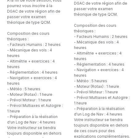
A la fin de votre session, vous
DGAC de votre région afin de
pourrez vous inscrire à la
passer votre examen
DGAC de votre région afin de
théorique de type QCM.
passer votre examen
théorique de type QCM.
Composition des cours
théoriques :
Composition des cours
- Facteurs Humains : 2 heures
théoriques :
- Mécanique des vols : 4
- Facteurs Humains : 2 heures
heures
- Mécanique des vols : 4
- Altimétrie + exercices : 4
heures
heures
- Altimétrie + exercices : 4
- Réglementation : 4 heures
heures
- Navigation + exercices : 4
- Réglementation : 4 heures
heures
- Navigation + exercices : 4
- Météo : 5 heures
heures
- Moteur (Rotax) : 1 heure
- Météo : 5 heures
- Prévol Moteur : 1 heure
- Moteur (Rotax) : 1 heure
- Prévol Multiaxes et Autogire :
- Prévol Moteur : 1 heure
1 heure
- Prévol Multiaxes et Autogire :
- Préparation à la réalisation
1 heure
d'un Log de Nav : 4 heures
- Préparation à la réalisation
Votre instructeur se tiendra
d'un Log de Nav : 4 heures
toujours disponible en dehors
Votre instructeur se tiendra
de ces cours pour des
toujours disponible en dehors
explications complémentaires.