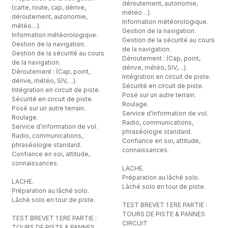
déroutement, autonomie,
(carte, route, cap, dérive,
météo…).
déroutement, autonomie,
Information météorologique.
météo…).
Gestion de la navigation.
Information météorologique.
Gestion de la sécurité au cours
Gestion de la navigation.
de la navigation.
Gestion de la sécurité au cours
Déroutement : (Cap, point,
de la navigation.
dérive, météo, SIV,…).
Déroutement : (Cap, point,
Intégration en circuit de piste.
dérive, météo, SIV,…).
Sécurité en circuit de piste.
Intégration en circuit de piste.
Posé sur un autre terrain.
Sécurité en circuit de piste.
Roulage.
Posé sur un autre terrain.
Service d’information de vol.
Roulage.
Radio, communications,
Service d’information de vol.
phraséologie standard.
Radio, communications,
Confiance en soi, attitude,
phraséologie standard.
connaissances.
Confiance en soi, attitude,
connaissances.
LACHE.
Préparation au lâché solo.
LACHE.
Lâché solo en tour de piste.
Préparation au lâché solo.
Lâché solo en tour de piste.
TEST BREVET 1 ERE PARTIE :
TOURS DE PISTE & PANNES
TEST BREVET 1 ERE PARTIE :
CIRCUIT
TOURS DE PISTE & PANNES