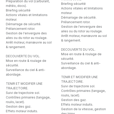
Préparation du vol (carburant,
Briefing sécurité
météo, docs).
Actions vitales et limitations
Briefing sécurité
moteur.
Actions vitales et limitations
Démarrage de sécurité.
moteur.
Prélancement rotor.
Démarrage de sécurité.
Gestion de l'envergure des
Prélancement rotor.
ailes ou du rotor au roulage.
Gestion de l'envergure des
Arrêt moteur, manœuvre au sol
ailes ou du rotor au roulage.
& rangement.
Arrêt moteur, manœuvre au sol
& rangement.
DECOUVERTE DU VOL.
Mise en route & roulage de
DECOUVERTE DU VOL.
sécurité.
Mise en route & roulage de
Surveillance du ciel & anti-
sécurité.
abordage.
Surveillance du ciel & anti-
abordage.
TENIR ET MODIFIER UNE
TRAJECTOIRE.
TENIR ET MODIFIER UNE
Suivi de trajectoire sol.
TRAJECTOIRE.
Contrôles primaires (tangage,
Suivi de trajectoire sol.
roulis, lacet).
Contrôles primaires (tangage,
Gestion des gaz.
roulis, lacet).
Effets moteur induits.
Gestion des gaz.
Gestion de la vitesse, gestion
Effets moteur induits.
des trims.