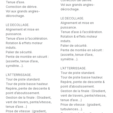
Correction de dérive.
Tenue d’axe.
Vol aux grands angles-
Correction de dérive.
décrochage.
Vol aux grands angles-
décrochage.
LE DECOLLAGE.
Alignement et mise en
LE DECOLLAGE.
puissance.
Alignement et mise en
Tenue d’axe à l’accélération.
puissance.
Rotation & effets moteur
Tenue d’axe à l’accélération.
induits.
Rotation & effets moteur
Palier de sécurité.
induits.
Pente de montée en sécurit :
Palier de sécurité.
(assiette, tenue d’axe,
Pente de montée en sécurit :
symétrie…).
(assiette, tenue d’axe,
symétrie…).
L’ATTERRISSAGE.
Tour de piste standard.
L’ATTERRISSAGE.
Tour de piste basse hauteur.
Tour de piste standard.
Repère, pente de descente &
Tour de piste basse hauteur.
point d’aboutissement.
Repère, pente de descente &
Gestion de la finale : (Gradient,
point d’aboutissement.
vent de travers, pente/vitesse,
Gestion de la finale : (Gradient,
tenue d’axe…)
vent de travers, pente/vitesse,
Prise de vitesse : (gradient,
tenue d’axe…)
turbulences…).
Prise de vitesse : (gradient,