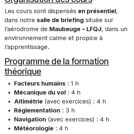
Les cours sont dispensés
en présentiel
,
dans notre
salle de briefing
située sur
l’aérodrome de
Maubeuge – LFQJ
, dans un
environnement calme et propice à
l’apprentissage.
Programme de la formation
théorique
Facteurs humains
: 1 h
Mécanique du vol
: 4 h
Altimétrie
(avec exercices) : 4 h
Réglementation
: 3 h
Navigation
(avec exercices) : 4 h
Météorologie
: 4 h