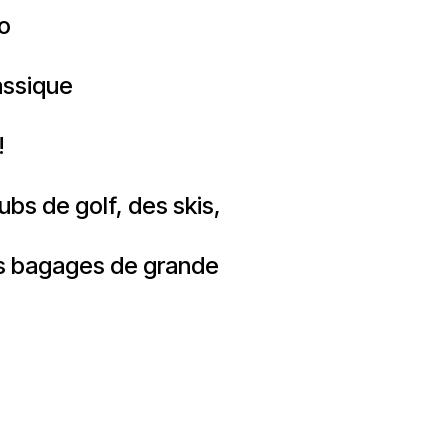
o
assique
!
s de golf, des skis,
des bagages de grande