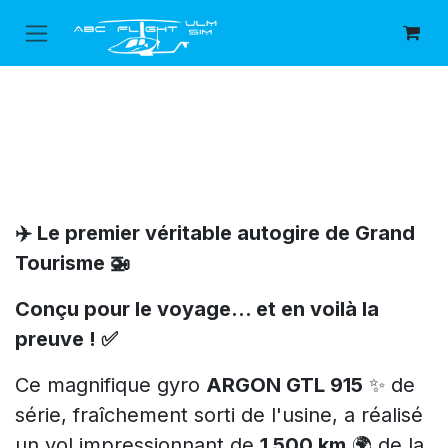
Skip to Content
✈️ Le premier véritable autogire de Grand
Tourisme 🚁
Conçu pour le voyage… et en voilà la
preuve ! ✅
Ce magnifique gyro
ARGON GTL 915
✨ de
série, fraîchement sorti de l'usine, a réalisé
un vol impressionnant de
1 500 km
🌍 de la