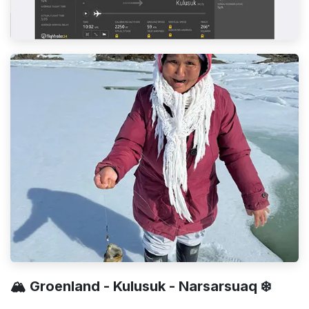
🏔️ Groenland - Kulusuk - Narsarsuaq ❄️